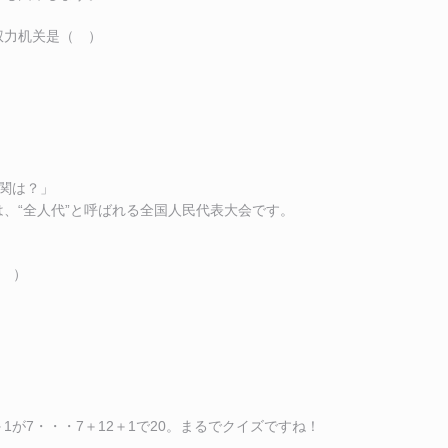
权力机关是（ ）
関は？」
、“全人代”と呼ばれる全国人民代表大会です。
 ( ）
4＋1が7・・・7＋12＋1で20。まるでクイズですね！