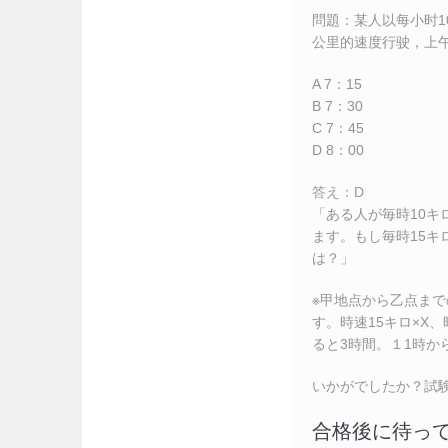
問題：某人以每小时1
公里的速度行驶，上午
A 7：15
B 7：30
C 7：45
D 8：00
答え：D
「ある人が毎時10キ
ます。もし毎時15キ
は？」
※甲地点から乙点まで
す。時速15キロ×X、
ると3時間。１1時か
いかがでしたか？試
合格後に待って