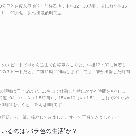
0公里的速度从甲地骑车前往乙地，中午12：30达到。若以每小时15
11：00到达，则他出发的时间是：
ロのスピードで甲から乙まで自転車をこぐと、午後12：30に到着し
ロのスピードだと、午前11時に到着します。では、彼が出発した時間
の距離は同じなので、15キロで移動した時にかかる時間をXとしま
時速10キロ×（Ｘ＋1.5時間）、15X＝10（X＋1.5）。これでXを求め
ら3時間を引くと、答えは8時です。
験問題から一部、抜粋してみました。すべて正解できましたか？
いるのは“バラ色の生活”か？