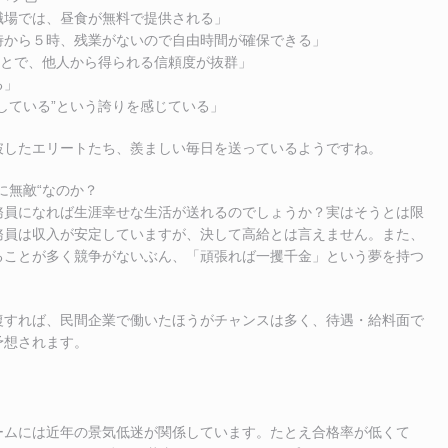
職場では、昼食が無料で提供される」
時から５時、残業がないので自由時間が確保できる」
ことで、他人から得られる信頼度が抜群」
る」
している”という誇りを感じている」
破したエリートたち、羨ましい毎日を送っているようですね。
に無敵“なのか？
務員になれば生涯幸せな生活が送れるのでしょうか？実はそうとは限
務員は収入が安定していますが、決して高給とは言えません。また、
ることが多く競争がないぶん、「頑張れば一攫千金」という夢を持つ
。
復すれば、民間企業で働いたほうがチャンスは多く、待遇・給料面で
予想されます。
ームには近年の景気低迷が関係しています。たとえ合格率が低くて