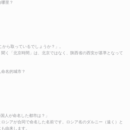
自哪里？
どこから取っているでしょうか？」。
く聞く「北京時間」は、北京ではなく、陕西省の西安が基準となって
人命名的城市？
外国人が命名した都市は？」
とロシアが合同で命名した名前です。ロシア名のダルニー（遠く）と
にも由来します。