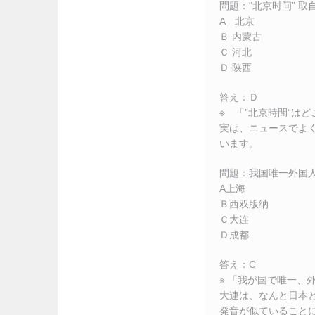
問題：“北京时间” 取
A 北京
Ｂ 内蒙古
Ｃ 河北
Ｄ 陕西
答え：Ｄ
※ 「”北京時間“は
実は、ニュースでよ
います。
問題：我国唯一外国
A上海
Ｂ西双版纳
Ｃ大连
Ｄ成都
答え：C
※ 「我が国で唯一、
大連は、なんと日本
発音が似ていること