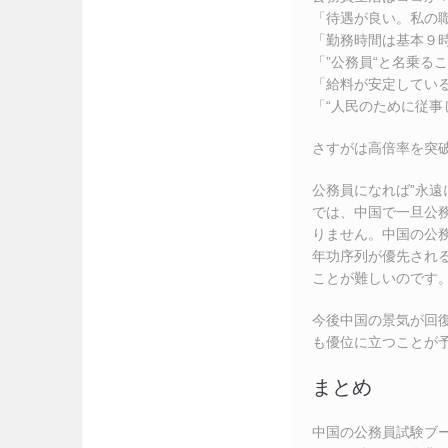
「待遇が良い。私の
「勤務時間は基本９
「”公務員“と名乗る
「給料が安定してい
「“人民のために従事
さすがは高倍率を突
公務員になれば”永遠
では、中国で一旦公
りません。中国の公
年功序列が優先され
ことが難しいのです
今後中国の景気が回
も優位に立つことが
まとめ
中国の公務員試験ブ