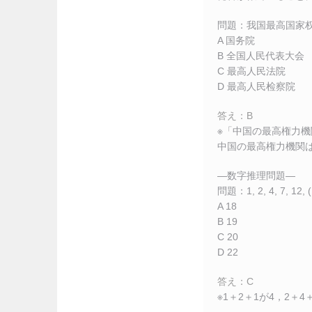
問題：我国最高国家
A 国务院
B 全国人民代表大会
C 最高人民法院
D 最高人民检察院
答え：B
※「中国の最高権力機
中国の最高権力機関は
―数字推理問題―
問題：1, 2, 4, 7, 12,
A 18
B 19
C 20
D 22
答え：C
※1＋2＋1が4，2＋