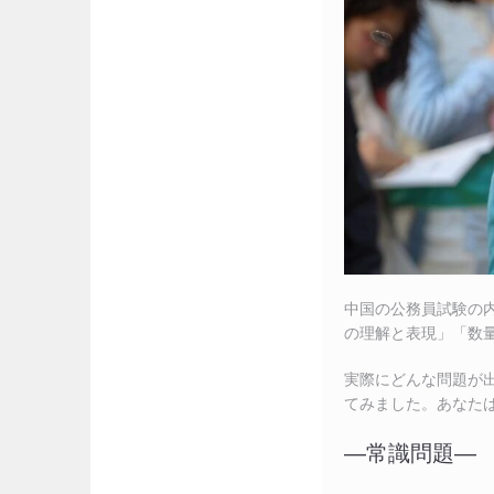
中国の公務員試験の
の理解と表現」「数
実際にどんな問題が
てみました。あなたは
―常識問題―