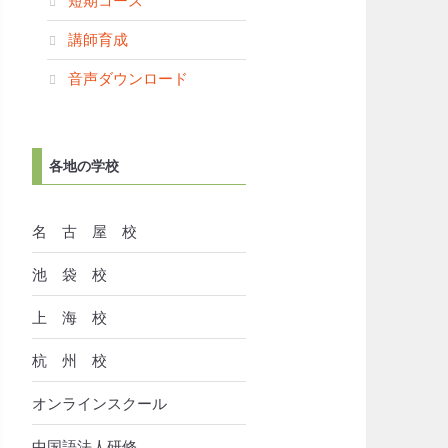
短期コース
講師育成
音声ダウンロード
各地の学校
名 古 屋 校
池 袋 校
上 海 校
杭 州 校
オンラインスクール
中国語法人研修