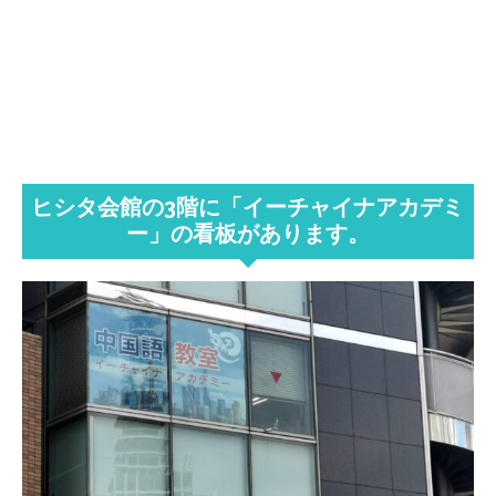
ヒシタ会館の3
階
に
「イーチ
ャイナアカデミ
ー」
の看板があります。