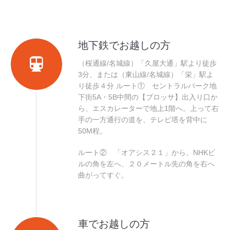
地下鉄でお越しの方
（桜通線/名城線）「久屋大通」駅より徒歩
3分、または（東山線/名城線）「栄」駅よ
り徒歩４分 ルート① セントラルパーク地
下街5A・5B中間の【ブロッサ】出入り口か
ら、エスカレーターで地上1階へ。上って右
手の一方通行の道を、テレビ塔を背中に
50M程。
ルート② 「オアシス２１」から、NHKビ
ルの角を左へ、２０メートル先の角を右へ
曲がってすぐ。
車でお越しの方