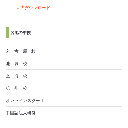
音声ダウンロード
各地の学校
名 古 屋 校
池 袋 校
上 海 校
杭 州 校
オンラインスクール
中国語法人研修