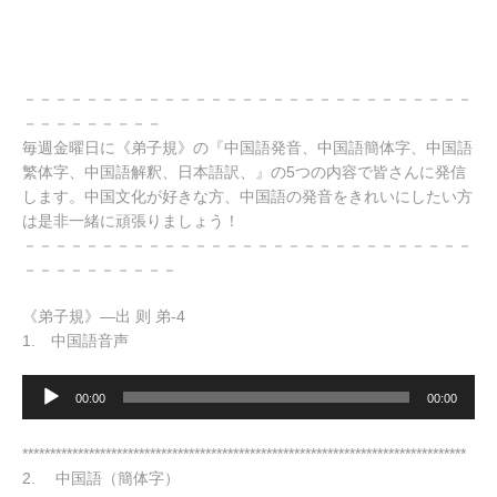
－－－－－－－－－－－－－－－－－－－－－－－－－－－－－
－－－－－－－－－
毎週金曜日に《弟子規》の『中国語発音、中国語簡体字、中国語
繁体字、中国語解釈、日本語訳、』の5つの内容で皆さんに発信
します。中国文化が好きな方、中国語の発音をきれいにしたい方
は是非一緒に頑張りましょう！
－－－－－－－－－－－－－－－－－－－－－－－－－－－－－
－－－－－－－－－－
《弟子規》—出 则 弟-4
1. 中国語音声
音
00:00
00:00
声
プ
********************************************************************************
レ
2. 中国語（簡体字）
ー