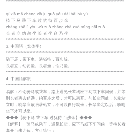
********************************************************************************
ヤ
ー
qí xià mǎ chéng xià jū guò yóu dài bǎi bù yú
骑 下 马 乘 下 车 过 犹 待 百 步 余
zhǎng zhě lì yòu wù zuò zhǎng zhě zuò mìng nǎi zuò
长 者 立 幼 勿 坐 长 者 坐 命 乃 坐
********************************************************************************
3. 中国語（繁体字）
********************************************************************************
騎下馬，乘下車。過猶待，百步餘。
長者立，幼勿坐。長者坐，命乃坐。
********************************************************************************
4. 中国語解釈
********************************************************************************
易解：不论骑马或乘车，路上遇见长辈均应下马或下车问候，并等
到长者离去稍远，约百步之后，才可以离开。与长辈同处，长辈站
立时，晚辈应该陪著站立，不可以自行就坐，长辈坐定以后，吩咐
坐下才可以坐。
◆◆◆【骑下马 乘下车 过犹待 百步余】◆◆◆
【解释】 骑马或乘车，遇见长辈，应下马或下车问候；等待长者
离开百步之远，方可续行；