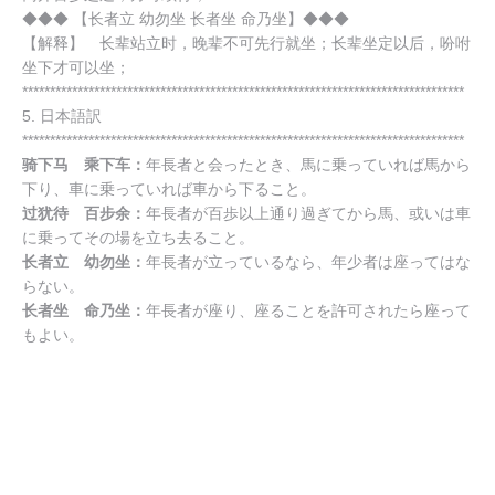
◆◆◆ 【长者立 幼勿坐 长者坐 命乃坐】◆◆◆
【解释】 长辈站立时，晚辈不可先行就坐；长辈坐定以后，吩咐
坐下才可以坐；
********************************************************************************
5. 日本語訳
********************************************************************************
骑下马 乘下车
：
年長者と会ったとき、馬に乗っていれば馬から
下り、車に乗っていれば車から下ること。
过犹待 百步余
：
年長者が百歩以上通り過ぎてから馬、或いは車
に乗ってその場を立ち去ること。
长者立 幼勿坐
：
年長者が立っているなら、年少者は座ってはな
らない。
长者坐 命乃坐
：
年長者が座り、座ることを許可されたら座って
もよい。