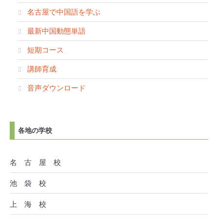
名古屋で中国語を学ぶ
最新中国動態単語
短期コース
講師育成
音声ダウンロード
各地の学校
名 古 屋 校
池 袋 校
上 海 校