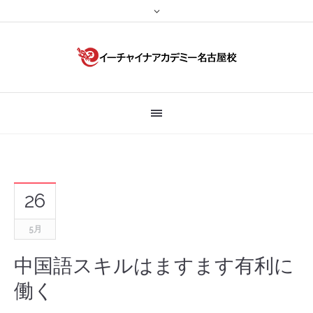
26
5月
中国語スキルはますます有利に
働く