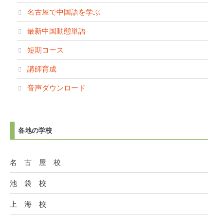
名古屋で中国語を学ぶ
最新中国動態単語
短期コース
講師育成
音声ダウンロード
各地の学校
名 古 屋 校
池 袋 校
上 海 校