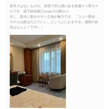
派手さはないものの、清潔で安心感のある老舗４つ星ホテ
ルです。地下鉄徐家汇(xújiā huì)駅から
近く、観光に動きやすい立地が魅力です。「コスパ重視、
ホテルは眠るだけでいい」という人におすすめ。価格の目
安はなんと７千円～！