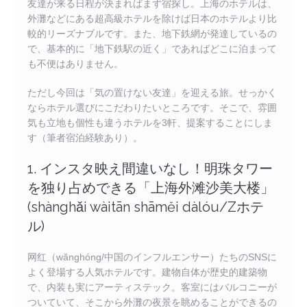
友達が来る日程が決まればまず宿探し。上海のホテルは、
外灘などにある超高級ホテルを除けば日本のホテルより比
較的リーズナブルです。また、地下鉄網が発達しているの
で、基本的に「地下鉄駅の近く」であればどこに泊まって
も不便はありません。
ただし今回は「気の置けない友達」を迎える旅。せっかく
ならホテル選びにこだわりたいところです。そこで、雰囲
気も立地も個性も違うホテルを3軒、提案することにしま
す（筆者宿泊経験あり）。
1. インスタ映え間違いなし！明珠タワー
を独り占めできる「上海外滩沙美大楼」
(shànghǎi wàitān shāměi dàlóu/Zホテ
ル)
网红（wǎnghóng/中国のインフルエンサー）たちのSNSに
よく登場する人気ホテルです。建物自体が歴史的建築物
で、内装も実にアーティステック。客室にはバルコニーが
ついていて、そこから外灘の夜景を眺めることができるの