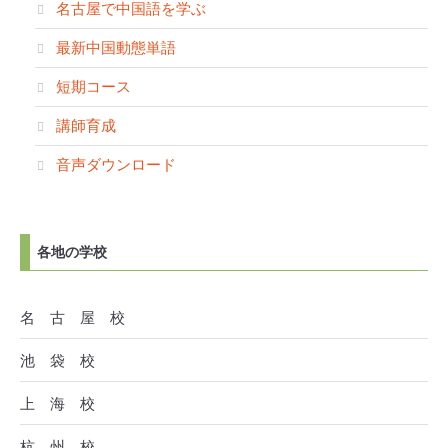
名古屋で中国語を学ぶ
最新中国動態単語
短期コース
講師育成
音声ダウンロード
各地の学校
名 古 屋 校
池 袋 校
上 海 校
杭 州 校