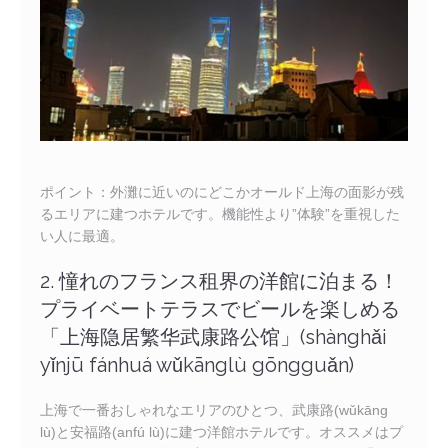
ポイント：外灘に近いのにどこかオールド上海の面影が残
るエリアに建つホテルです。機能性より”体験”を重視した
い人に最適。
2. 憧れのフランス租界の洋館に泊まる！
プライベートテラスでビールを楽しめる
「上海隐居繁华武康路公馆」(shànghǎi
yǐnjū fánhuá wǔkānglù gōngguǎn)
上海で一番おしゃれなエリアのひとつ、武康路(wǔkāng
lù)と安福路(anfú lù)に建つ洋館ホテルです。オススメはプ