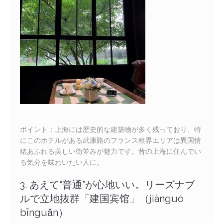
ポイント：上海には歴史的な建築物が多く残っており、特
にこのホテルがある武康路のフランス租界エリアは異国情
緒あふれる美しい街並みが魅力です。昔の上海に住んでい
る気分を味わいたい人に。
3. あえて“普通”が心地いい。リーズナブ
ルで立地抜群「建国宾馆」（jiànguó
bīnguǎn）