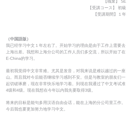
【職業】 SE
【受講コース】 初級
【受講期間】１年
（中国語版）
我已经学习中文１年左右了。开始学习的理由是由于工作上需要去
上海出差。我想和上海分公司的工作人员们多交流，所以开始了在
E-China的学习。
最初我觉得中文非常难。尤其是发音，对我来说是难以越过的一座
山。而且我对今后能否继续学习感到不安。但是与教室的朋友们一
起切磋琢磨，现在非常快乐地学习着。到现在我通过了中文考试准
4级和4级。现在我想在今年以内我先要取得3级。
将来的目标是能句多用汉语自由会话，能在上海的分公司里工作。
今后我也要更加努力地学习中文。