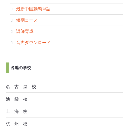
最新中国動態単語
短期コース
講師育成
音声ダウンロード
各地の学校
名 古 屋 校
池 袋 校
上 海 校
杭 州 校