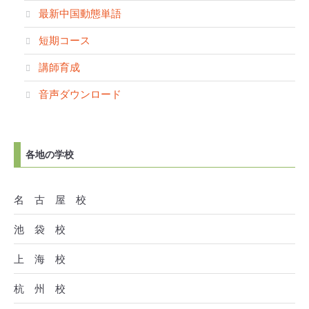
最新中国動態単語
短期コース
講師育成
音声ダウンロード
各地の学校
名 古 屋 校
池 袋 校
上 海 校
杭 州 校