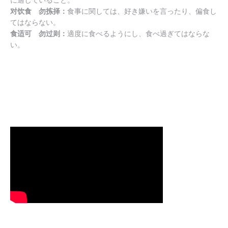
对饮食 勿拣择
：
食事に関しては、好き嫌いを言ったり、偏食し
てはならない。
食适可 勿过则
：
適度に食べるようにし、食べ過ぎてはならな
い。