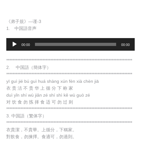
《弟子規》—谨-3
1. 中国語音声
音
00:00
00:00
声
プ
********************************************************************************
レ
2. 中国語（簡体字）
ー
********************************************************************************
ヤ
yī guì jié bú guì huá shàng xún fèn xià chèn jiā
ー
衣 贵 洁 不 贵 华 上 循 分 下 称 家
duì yǐn shí wù jiǎn zé shí shì kě wù guò zé
对 饮 食 勿 拣 择 食 适 可 勿 过 则
********************************************************************************
3. 中国語（繁体字）
********************************************************************************
衣貴潔，不貴華。上循分，下稱家。
對飲食，勿揀擇。食適可，勿過則。