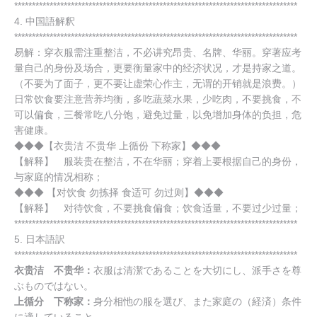
********************************************************************************
4. 中国語解釈
********************************************************************************
易解：穿衣服需注重整洁，不必讲究昂贵、名牌、华丽。穿著应考
量自己的身份及场合，更要衡量家中的经济状况，才是持家之道。
（不要为了面子，更不要让虚荣心作主，无谓的开销就是浪费。）
日常饮食要注意营养均衡，多吃蔬菜水果，少吃肉，不要挑食，不
可以偏食，三餐常吃八分饱，避免过量，以免增加身体的负担，危
害健康。
◆◆◆【衣贵洁 不贵华 上循份 下称家】◆◆◆
【解释】 服装贵在整洁，不在华丽；穿着上要根据自己的身份，
与家庭的情况相称；
◆◆◆ 【对饮食 勿拣择 食适可 勿过则】◆◆◆
【解释】 对待饮食，不要挑食偏食；饮食适量，不要过少过量；
********************************************************************************
5. 日本語訳
********************************************************************************
衣贵洁 不贵华
：
衣服は清潔であることを大切にし、派手さを尊
ぶものではない。
上循分 下称家
：
身分相忚の服を選び、また家庭の（経済）条件
に適していること。