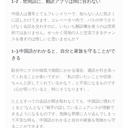
1-2．世間話に、翻訳アプリは間に合わない
中国人は通常とてもフレンドリーで、知らない人に気さく
に話しかけてきます。エレベーター内で、バスの中でさり
げなく会話を交わすのに、いちいち翻訳機を使うのは現実
的ではありません。せっかく現地の人と交流できるチャン
スを逃すのは惜しいと思いませんか？
1-3.中国語がわかると、自分と家族を守ることがで
きる
駐在中にケガや病気で病院にかかる場合、通訳が付き添っ
てくれることが多いですが、「私の言いたいことや症状、
ちゃんと訳してくれているかな？」と不安になるものです
（心が弱っていると、特にそうなります）。
たとえすべての会話が聞き取れなくても、中国語に慣れて
くると“なんとなく”相手の話しているニュアンスが理解で
きるようになるものです。危険な界隈に入り込んでしまっ
て不安な時も、中国語がわかると自分や家族を危険から守
ることができます。