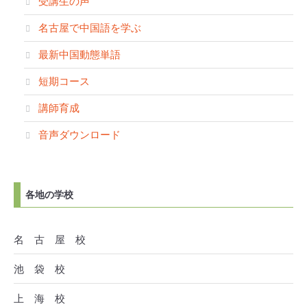
受講生の声
名古屋で中国語を学ぶ
最新中国動態単語
短期コース
講師育成
音声ダウンロード
各地の学校
名 古 屋 校
池 袋 校
上 海 校