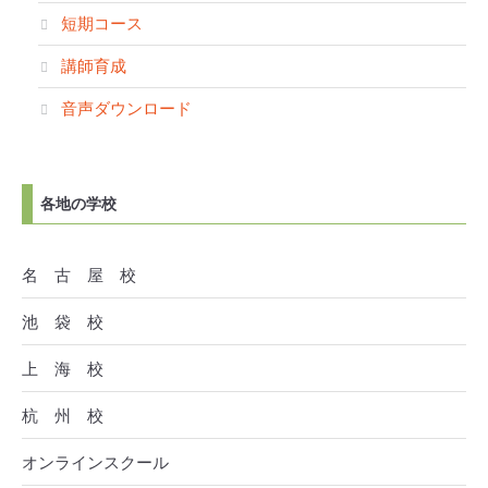
短期コース
講師育成
音声ダウンロード
各地の学校
名 古 屋 校
池 袋 校
上 海 校
杭 州 校
オンラインスクール